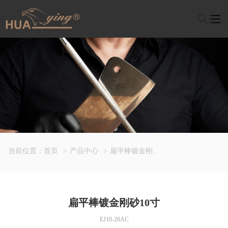
当前位置：
首页
>
产品中心
>
扁平棒镀金刚砂10寸
扁平棒镀金刚砂10寸
EJ10-20AC